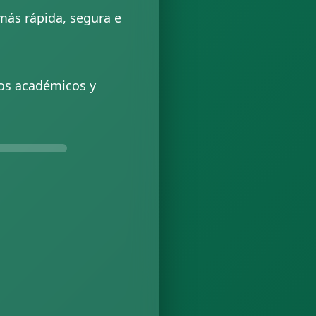
más rápida, segura e
sos académicos y