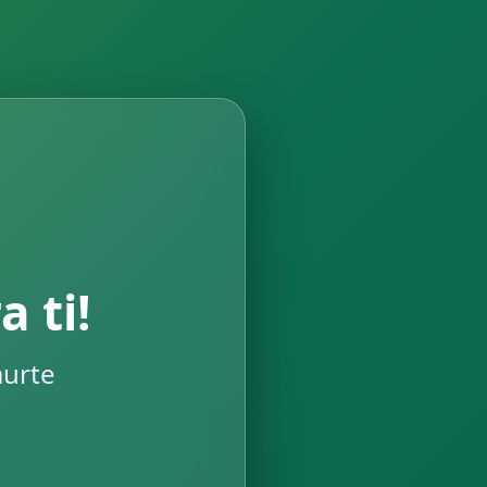
 ti!
aurte