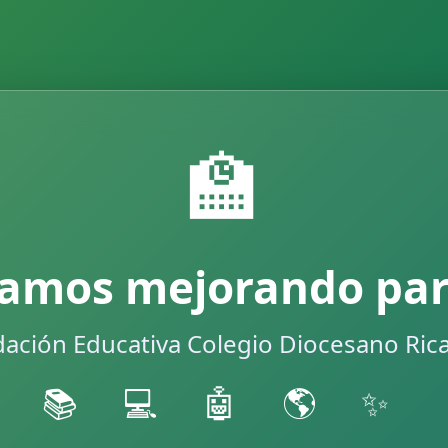
🏫
tamos mejorando para
ación Educativa Colegio Diocesano Ric
📚 💻 🤖 🌎 ✨