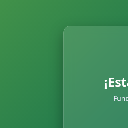
¡Es
Fund